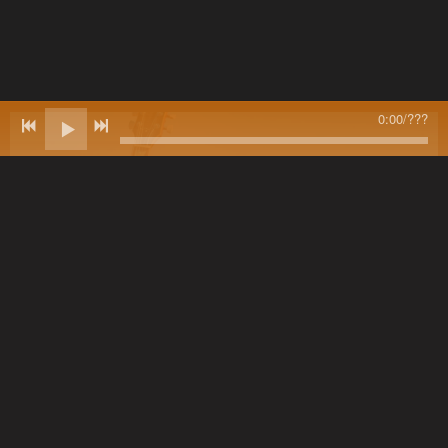
0:00
/
???